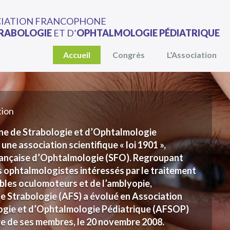
CIATION FRANCOPHONE
RABOLOGIE
ET D’
OPHTALMOLOGIE PÉDIATRIQUE
Accueil
Congrès
L’Association
tion
ne de Strabologie et d’Ophtalmologie
ne association scientifique « loi 1901 »,
Française d’Ophtalmologie (SFO). Regroupant
s ophtalmologistes intéressés par le traitement
bles oculomoteurs et de l’amblyopie,
de Strabologie (AFS) a évolué en Association
ogie et d’Ophtalmologie Pédiatrique (AFSOP)
ire de ses membres, le 20 novembre 2008.