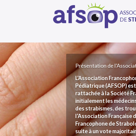
ASSO
DE
ST
Présentation de l’Associa
L’Association Francopho
Pédiatrique (AFSOP) est u
rattachée à la Société 
initialement les médecin
des strabismes, des trou
l’Association Française 
Francophone de Strabol
suite à un vote majorita