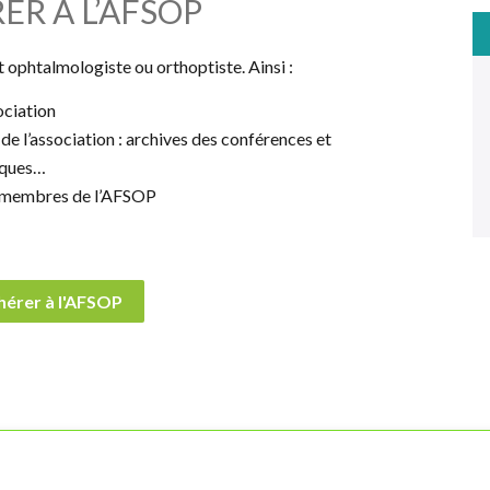
ER À L’AFSOP
t ophtalmologiste ou orthoptiste. Ainsi :
ociation
e l’association : archives des conférences et
iques…
es membres de l’AFSOP
érer à l'AFSOP