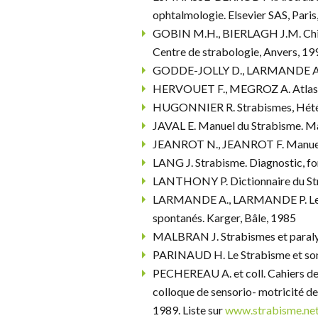
ophtalmologie. Elsevier SAS, Paris
GOBIN M.H., BIERLAGH J.M. Chirur
Centre de strabologie, Anvers, 19
GODDE-JOLLY D., LARMANDE A. L
HERVOUET F., MEGROZ A. Atlas pr
HUGONNIER R. Strabismes, Hétéro
JAVAL E. Manuel du Strabisme. Ma
JEANROT N., JEANROT F. Manuel d
LANG J. Strabisme. Diagnostic, fo
LANTHONY P. Dictionnaire du Str
LARMANDE A., LARMANDE P. Les 
spontanés. Karger, Bâle, 1985
MALBRAN J. Strabismes et paralys
PARINAUD H. Le Strabisme et son 
PECHEREAU A. et coll. Cahiers de
colloque de sensorio- motricité de
1989. Liste sur
www.strabisme.ne