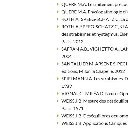
QUERE M.A. Le traitement précoce 
QUERE M.A. Physiopathologie clini
ROTH A., SPEEG-SCHATZ C. La chi
ROTH A, SPEEG-SCHATZ C, KLAIN
des strabismes et nystagmus. Else
Paris, 2012
SAFRAN A.B., VIGHETTO A., LAND
2004
SANTALLIER M, ARSENE S, PECHEREA
éditions, Milon la Chapelle. 2012
SPIELMANN A. Les strabismes. De l’
1989
VIGNAL C., MILÉA D. Neuro-Ophtal
WEISS J.B. Mesure des déséquilibr
Paris, 1971
WEISS J.B. Déséquilibres oculomot
WEISS J.B. Applications Cliniques