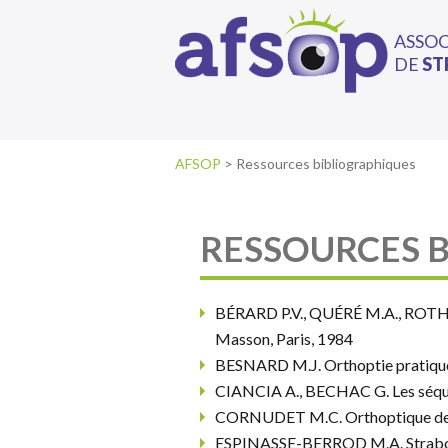
ASSO
DE
ST
AFSOP
>
Ressources bibliographiques
RESSOURCES 
BÉRARD P.V., QUÉRÉ M.A., ROTH 
Masson, Paris, 1984
BESNARD M.J. Orthoptie pratique.
CIANCIA A., BECHAC G. Les séquell
CORNUDET M.C. Orthoptique de A 
ESPINASSE-BERROD M.A. Strabolog