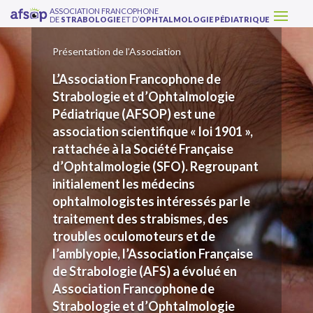
ASSOCIATION FRANCOPHONE
DE
STRABOLOGIE
ET D’
OPHTALMOLOGIE PÉDIATRIQUE
Présentation de l’Association
L’Association Francophone de
Strabologie et d’Ophtalmologie
Pédiatrique (AFSOP) est une
association scientifique « loi 1901 »,
rattachée à la Société Française
d’Ophtalmologie (SFO). Regroupant
initialement les médecins
ophtalmologistes intéressés par le
traitement des strabismes, des
troubles oculomoteurs et de
l’amblyopie, l’Association Française
de Strabologie (AFS) a évolué en
Association Francophone de
Strabologie et d’Ophtalmologie