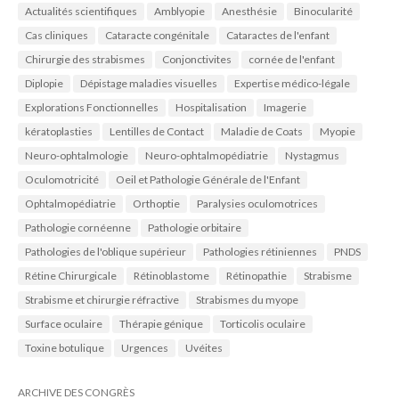
Actualités scientifiques
Amblyopie
Anesthésie
Binocularité
Cas cliniques
Cataracte congénitale
Cataractes de l'enfant
Chirurgie des strabismes
Conjonctivites
cornée de l'enfant
Diplopie
Dépistage maladies visuelles
Expertise médico-légale
Explorations Fonctionnelles
Hospitalisation
Imagerie
kératoplasties
Lentilles de Contact
Maladie de Coats
Myopie
Neuro-ophtalmologie
Neuro-ophtalmopédiatrie
Nystagmus
Oculomotricité
Oeil et Pathologie Générale de l'Enfant
Ophtalmopédiatrie
Orthoptie
Paralysies oculomotrices
Pathologie cornéenne
Pathologie orbitaire
Pathologies de l'oblique supérieur
Pathologies rétiniennes
PNDS
Rétine Chirurgicale
Rétinoblastome
Rétinopathie
Strabisme
Strabisme et chirurgie réfractive
Strabismes du myope
Surface oculaire
Thérapie génique
Torticolis oculaire
Toxine botulique
Urgences
Uvéites
ARCHIVE DES CONGRÈS