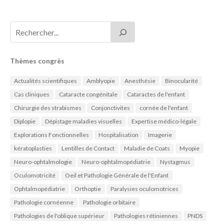
Thèmes congrès
Actualités scientifiques
Amblyopie
Anesthésie
Binocularité
Cas cliniques
Cataracte congénitale
Cataractes de l'enfant
Chirurgie des strabismes
Conjonctivites
cornée de l'enfant
Diplopie
Dépistage maladies visuelles
Expertise médico-légale
Explorations Fonctionnelles
Hospitalisation
Imagerie
kératoplasties
Lentilles de Contact
Maladie de Coats
Myopie
Neuro-ophtalmologie
Neuro-ophtalmopédiatrie
Nystagmus
Oculomotricité
Oeil et Pathologie Générale de l'Enfant
Ophtalmopédiatrie
Orthoptie
Paralysies oculomotrices
Pathologie cornéenne
Pathologie orbitaire
Pathologies de l'oblique supérieur
Pathologies rétiniennes
PNDS