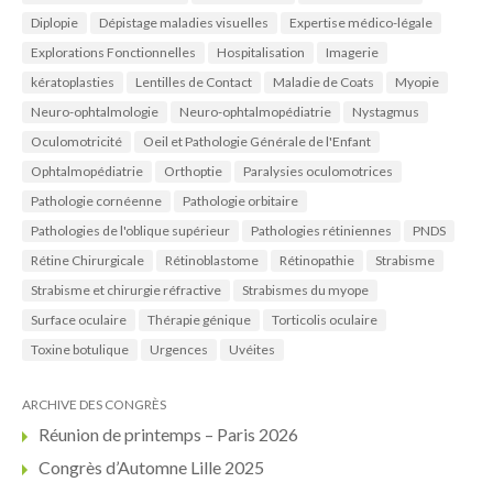
Diplopie
Dépistage maladies visuelles
Expertise médico-légale
Explorations Fonctionnelles
Hospitalisation
Imagerie
kératoplasties
Lentilles de Contact
Maladie de Coats
Myopie
Neuro-ophtalmologie
Neuro-ophtalmopédiatrie
Nystagmus
Oculomotricité
Oeil et Pathologie Générale de l'Enfant
Ophtalmopédiatrie
Orthoptie
Paralysies oculomotrices
Pathologie cornéenne
Pathologie orbitaire
Pathologies de l'oblique supérieur
Pathologies rétiniennes
PNDS
Rétine Chirurgicale
Rétinoblastome
Rétinopathie
Strabisme
Strabisme et chirurgie réfractive
Strabismes du myope
Surface oculaire
Thérapie génique
Torticolis oculaire
Toxine botulique
Urgences
Uvéites
ARCHIVE DES CONGRÈS
Réunion de printemps – Paris 2026
Congrès d’Automne Lille 2025