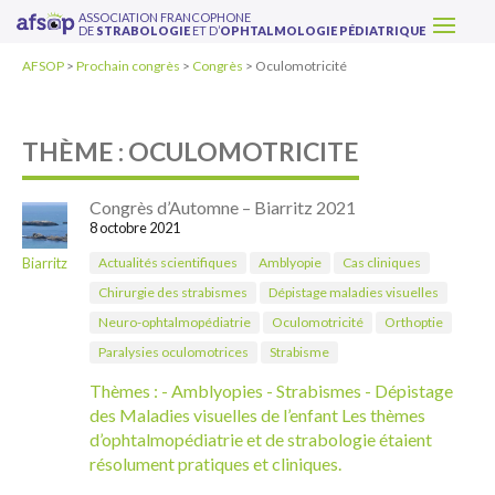
ASSOCIATION FRANCOPHONE
DE
STRABOLOGIE
ET D’
OPHTALMOLOGIE PÉDIATRIQUE
AFSOP
>
Prochain congrès
>
Congrès
>
Oculomotricité
THÈME : OCULOMOTRICITE
Congrès d’Automne – Biarritz 2021
8 octobre 2021
Biarritz
Actualités scientifiques
Amblyopie
Cas cliniques
Chirurgie des strabismes
Dépistage maladies visuelles
Neuro-ophtalmopédiatrie
Oculomotricité
Orthoptie
Paralysies oculomotrices
Strabisme
Thèmes : - Amblyopies - Strabismes - Dépistage
des Maladies visuelles de l’enfant Les thèmes
d’ophtalmopédiatrie et de strabologie étaient
résolument pratiques et cliniques.