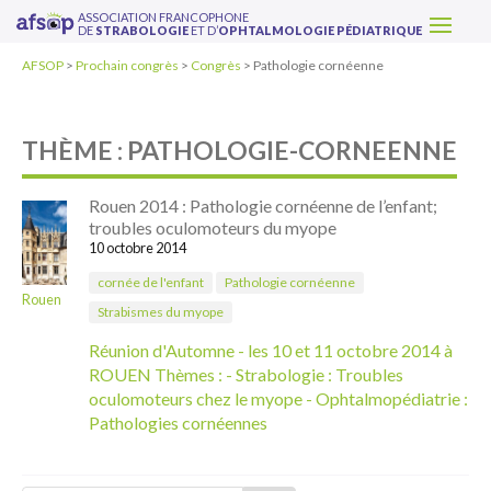
ASSOCIATION FRANCOPHONE
DE
STRABOLOGIE
ET D’
OPHTALMOLOGIE PÉDIATRIQUE
AFSOP
>
Prochain congrès
>
Congrès
>
Pathologie cornéenne
THÈME : PATHOLOGIE-CORNEENNE
Rouen 2014 : Pathologie cornéenne de l’enfant;
troubles oculomoteurs du myope
10 octobre 2014
cornée de l'enfant
Pathologie cornéenne
Rouen
Strabismes du myope
Réunion d'Automne - les 10 et 11 octobre 2014 à
ROUEN Thèmes : - Strabologie : Troubles
oculomoteurs chez le myope - Ophtalmopédiatrie :
Pathologies cornéennes