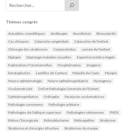
Thèmes congrès
Actualités scientifiques
Amblyopie
Anesthésie
Binocularité
Cas cliniques
Cataracte congénitale
Cataractes de l'enfant
Chirurgie des strabismes
Conjonctivites
cornée de l'enfant
Diplopie
Dépistage maladies visuelles
Expertise médico-légale
Explorations Fonctionnelles
Hospitalisation
Imagerie
kératoplasties
Lentilles de Contact
Maladie de Coats
Myopie
Neuro-ophtalmologie
Neuro-ophtalmopédiatrie
Nystagmus
Oculomotricité
Oeil et Pathologie Générale de l'Enfant
Ophtalmopédiatrie
Orthoptie
Paralysies oculomotrices
Pathologie cornéenne
Pathologie orbitaire
Pathologies de l'oblique supérieur
Pathologies rétiniennes
PNDS
Rétine Chirurgicale
Rétinoblastome
Rétinopathie
Strabisme
Strabisme et chirurgie réfractive
Strabismes du myope