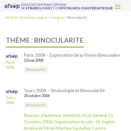
ASSOCIATION FRANCOPHONE
DE
STRABOLOGIE
ET D’
OPHTALMOLOGIE PÉDIATRIQUE
AFSOP
>
Prochain congrès
>
Congrès
>
Binocularité
THÈME : BINOCULARITE
Paris 2008 – Exploration de la Vision Binoculaire
12 mai 2008
Paris
2008
Binocularité
Tours 2006 – Strabologie et Binocularité
20 octobre 2006
Tours
2006
Binocularité
Réunion d’automne Vendredi 20 et Samedi 21
Octobre 2006 Organisation locale : Dr Sophie
Arsène et Mme Martine Santallier Centre