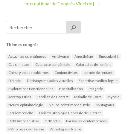
International de Congrès Vinci de […]
Thèmes congrès
Actualités scientifiques
Amblyopie
Anesthésie
Binocularité
Cas cliniques
Cataracte congénitale
Cataractes de l'enfant
Chirurgie des strabismes
Conjonctivites
cornée de l'enfant
Diplopie
Dépistage maladies visuelles
Expertise médico-légale
Explorations Fonctionnelles
Hospitalisation
Imagerie
kératoplasties
Lentilles de Contact
Maladie de Coats
Myopie
Neuro-ophtalmologie
Neuro-ophtalmopédiatrie
Nystagmus
Oculomotricité
Oeil et Pathologie Générale de l'Enfant
Ophtalmopédiatrie
Orthoptie
Paralysies oculomotrices
Pathologie cornéenne
Pathologie orbitaire