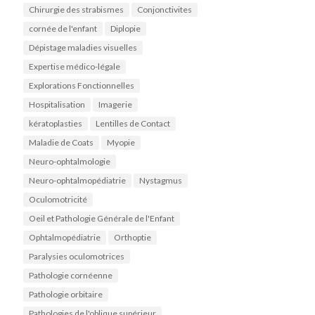
Chirurgie des strabismes
Conjonctivites
cornée de l'enfant
Diplopie
Dépistage maladies visuelles
Expertise médico-légale
Explorations Fonctionnelles
Hospitalisation
Imagerie
kératoplasties
Lentilles de Contact
Maladie de Coats
Myopie
Neuro-ophtalmologie
Neuro-ophtalmopédiatrie
Nystagmus
Oculomotricité
Oeil et Pathologie Générale de l'Enfant
Ophtalmopédiatrie
Orthoptie
Paralysies oculomotrices
Pathologie cornéenne
Pathologie orbitaire
Pathologies de l'oblique supérieur