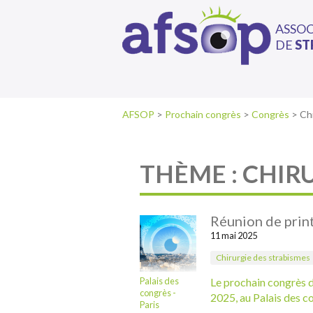
ASSO
DE
ST
AFSOP
>
Prochain congrès
>
Congrès
>
Ch
THÈME : CHIR
Réunion de prin
11 mai 2025
Chirurgie des strabismes
Palais des
Le prochain congrès d
congrès -
2025, au Palais des c
Paris