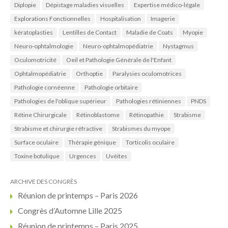
Diplopie
Dépistage maladies visuelles
Expertise médico-légale
Explorations Fonctionnelles
Hospitalisation
Imagerie
kératoplasties
Lentilles de Contact
Maladie de Coats
Myopie
Neuro-ophtalmologie
Neuro-ophtalmopédiatrie
Nystagmus
Oculomotricité
Oeil et Pathologie Générale de l'Enfant
Ophtalmopédiatrie
Orthoptie
Paralysies oculomotrices
Pathologie cornéenne
Pathologie orbitaire
Pathologies de l'oblique supérieur
Pathologies rétiniennes
PNDS
Rétine Chirurgicale
Rétinoblastome
Rétinopathie
Strabisme
Strabisme et chirurgie réfractive
Strabismes du myope
Surface oculaire
Thérapie génique
Torticolis oculaire
Toxine botulique
Urgences
Uvéites
ARCHIVE DES CONGRÈS
Réunion de printemps – Paris 2026
Congrès d’Automne Lille 2025
Réunion de printemps – Paris 2025