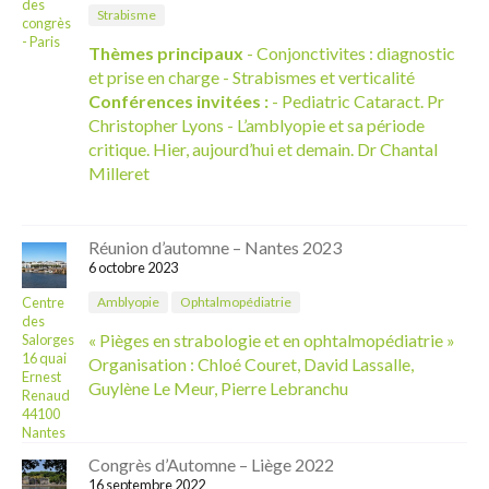
des
Strabisme
congrès
- Paris
Thèmes principaux
- Conjonctivites : diagnostic
et prise en charge - Strabismes et verticalité
Conférences invitées :
- Pediatric Cataract. Pr
Christopher Lyons - L’amblyopie et sa période
critique. Hier, aujourd’hui et demain. Dr Chantal
Milleret
Réunion d’automne – Nantes 2023
6 octobre 2023
Centre
Amblyopie
Ophtalmopédiatrie
des
« Pièges en strabologie et en ophtalmopédiatrie »
Salorges
16 quai
Organisation : Chloé Couret, David Lassalle,
Ernest
Guylène Le Meur, Pierre Lebranchu
Renaud
44100
Nantes
Congrès d’Automne – Liège 2022
16 septembre 2022