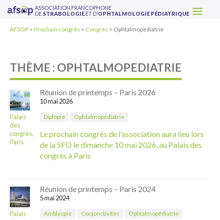
ASSOCIATION FRANCOPHONE
DE
STRABOLOGIE
ET D’
OPHTALMOLOGIE PÉDIATRIQUE
AFSOP
>
Prochain congrès
>
Congrès
>
Ophtalmopédiatrie
THÈME : OPHTALMOPEDIATRIE
Réunion de printemps – Paris 2026
10 mai 2026
Palais
Diplopie
Ophtalmopédiatrie
des
Le prochain congrès de l'association aura lieu lors
congrès,
Paris
de la SFO le dimanche 10 mai 2026, au Palais des
congrès à Paris
Réunion de printemps – Paris 2024
5 mai 2024
Palais
Amblyopie
Conjonctivites
Ophtalmopédiatrie