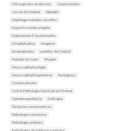
Chirurgie des strabismes
Conjonctivites
cornée de l'enfant
Diplopie
Dépistage maladies visuelles
Expertise médico-légale
Explorations Fonctionnelles
Hospitalisation
Imagerie
kératoplasties
Lentilles de Contact
Maladie de Coats
Myopie
Neuro-ophtalmologie
Neuro-ophtalmopédiatrie
Nystagmus
Oculomotricité
Oeil et Pathologie Générale de l'Enfant
Ophtalmopédiatrie
Orthoptie
Paralysies oculomotrices
Pathologie cornéenne
Pathologie orbitaire
Pathologies de l'oblique supérieur