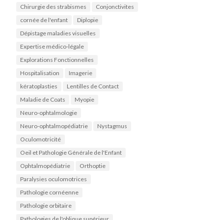
Chirurgie des strabismes
Conjonctivites
cornée de l'enfant
Diplopie
Dépistage maladies visuelles
Expertise médico-légale
Explorations Fonctionnelles
Hospitalisation
Imagerie
kératoplasties
Lentilles de Contact
Maladie de Coats
Myopie
Neuro-ophtalmologie
Neuro-ophtalmopédiatrie
Nystagmus
Oculomotricité
Oeil et Pathologie Générale de l'Enfant
Ophtalmopédiatrie
Orthoptie
Paralysies oculomotrices
Pathologie cornéenne
Pathologie orbitaire
Pathologies de l'oblique supérieur