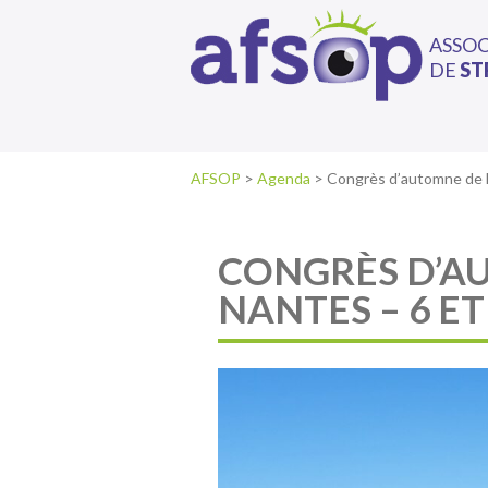
ASSO
DE
ST
AFSOP
>
Agenda
>
Congrès d’automne de 
CONGRÈS D’AU
NANTES – 6 ET