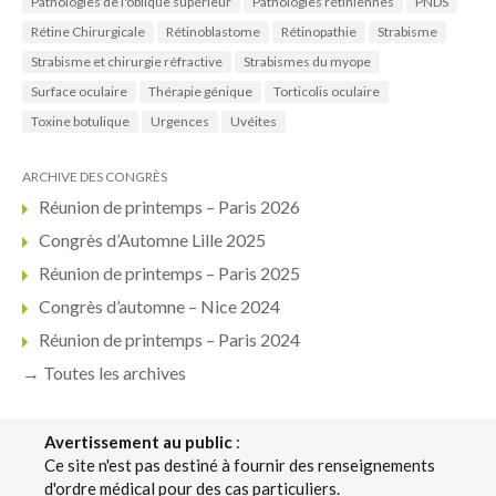
Pathologies de l'oblique supérieur
Pathologies rétiniennes
PNDS
Rétine Chirurgicale
Rétinoblastome
Rétinopathie
Strabisme
Strabisme et chirurgie réfractive
Strabismes du myope
Surface oculaire
Thérapie génique
Torticolis oculaire
Toxine botulique
Urgences
Uvéites
ARCHIVE DES CONGRÈS
Réunion de printemps – Paris 2026
Congrès d’Automne Lille 2025
Réunion de printemps – Paris 2025
Congrès d’automne – Nice 2024
Réunion de printemps – Paris 2024
→ Toutes les archives
Avertissement au public
:
Ce site n'est pas destiné à fournir des renseignements
d'ordre médical pour des cas particuliers.