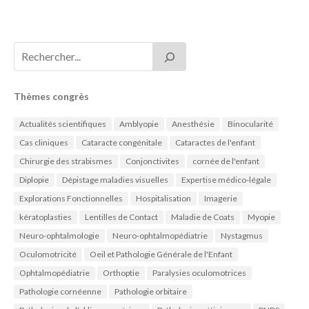
Thèmes congrès
Actualités scientifiques
Amblyopie
Anesthésie
Binocularité
Cas cliniques
Cataracte congénitale
Cataractes de l'enfant
Chirurgie des strabismes
Conjonctivites
cornée de l'enfant
Diplopie
Dépistage maladies visuelles
Expertise médico-légale
Explorations Fonctionnelles
Hospitalisation
Imagerie
kératoplasties
Lentilles de Contact
Maladie de Coats
Myopie
Neuro-ophtalmologie
Neuro-ophtalmopédiatrie
Nystagmus
Oculomotricité
Oeil et Pathologie Générale de l'Enfant
Ophtalmopédiatrie
Orthoptie
Paralysies oculomotrices
Pathologie cornéenne
Pathologie orbitaire