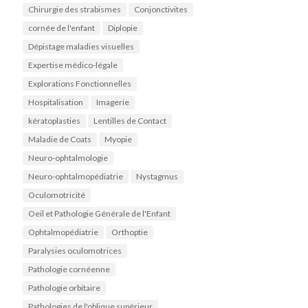
Chirurgie des strabismes
Conjonctivites
cornée de l'enfant
Diplopie
Dépistage maladies visuelles
Expertise médico-légale
Explorations Fonctionnelles
Hospitalisation
Imagerie
kératoplasties
Lentilles de Contact
Maladie de Coats
Myopie
Neuro-ophtalmologie
Neuro-ophtalmopédiatrie
Nystagmus
Oculomotricité
Oeil et Pathologie Générale de l'Enfant
Ophtalmopédiatrie
Orthoptie
Paralysies oculomotrices
Pathologie cornéenne
Pathologie orbitaire
Pathologies de l'oblique supérieur