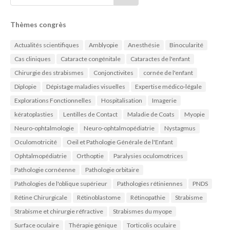
Thèmes congrès
Actualités scientifiques
Amblyopie
Anesthésie
Binocularité
Cas cliniques
Cataracte congénitale
Cataractes de l'enfant
Chirurgie des strabismes
Conjonctivites
cornée de l'enfant
Diplopie
Dépistage maladies visuelles
Expertise médico-légale
Explorations Fonctionnelles
Hospitalisation
Imagerie
kératoplasties
Lentilles de Contact
Maladie de Coats
Myopie
Neuro-ophtalmologie
Neuro-ophtalmopédiatrie
Nystagmus
Oculomotricité
Oeil et Pathologie Générale de l'Enfant
Ophtalmopédiatrie
Orthoptie
Paralysies oculomotrices
Pathologie cornéenne
Pathologie orbitaire
Pathologies de l'oblique supérieur
Pathologies rétiniennes
PNDS
Rétine Chirurgicale
Rétinoblastome
Rétinopathie
Strabisme
Strabisme et chirurgie réfractive
Strabismes du myope
Surface oculaire
Thérapie génique
Torticolis oculaire