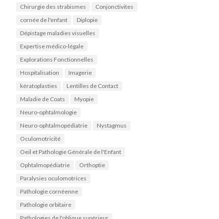
Chirurgie des strabismes
Conjonctivites
cornée de l'enfant
Diplopie
Dépistage maladies visuelles
Expertise médico-légale
Explorations Fonctionnelles
Hospitalisation
Imagerie
kératoplasties
Lentilles de Contact
Maladie de Coats
Myopie
Neuro-ophtalmologie
Neuro-ophtalmopédiatrie
Nystagmus
Oculomotricité
Oeil et Pathologie Générale de l'Enfant
Ophtalmopédiatrie
Orthoptie
Paralysies oculomotrices
Pathologie cornéenne
Pathologie orbitaire
Pathologies de l'oblique supérieur