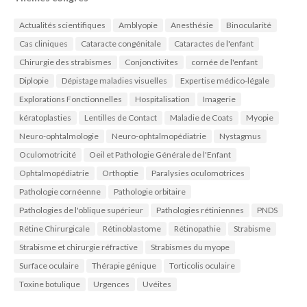
Actualités scientifiques
Amblyopie
Anesthésie
Binocularité
Cas cliniques
Cataracte congénitale
Cataractes de l'enfant
Chirurgie des strabismes
Conjonctivites
cornée de l'enfant
Diplopie
Dépistage maladies visuelles
Expertise médico-légale
Explorations Fonctionnelles
Hospitalisation
Imagerie
kératoplasties
Lentilles de Contact
Maladie de Coats
Myopie
Neuro-ophtalmologie
Neuro-ophtalmopédiatrie
Nystagmus
Oculomotricité
Oeil et Pathologie Générale de l'Enfant
Ophtalmopédiatrie
Orthoptie
Paralysies oculomotrices
Pathologie cornéenne
Pathologie orbitaire
Pathologies de l'oblique supérieur
Pathologies rétiniennes
PNDS
Rétine Chirurgicale
Rétinoblastome
Rétinopathie
Strabisme
Strabisme et chirurgie réfractive
Strabismes du myope
Surface oculaire
Thérapie génique
Torticolis oculaire
Toxine botulique
Urgences
Uvéites