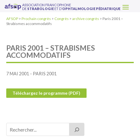
ASSOCIATION FRANCOPHONE
DE
STRABOLOGIE
ET D’
OPHTALMOLOGIE PÉDIATRIQUE
AFSOP
>
Prochain congrès
>
Congrès
>
archive congrès
>
Paris 2001 –
Strabismes accommodatifs
PARIS 2001 – STRABISMES
ACCOMMODATIFS
7 MAI 2001 - PARIS 2001
Téléchargez le programme (PDF)