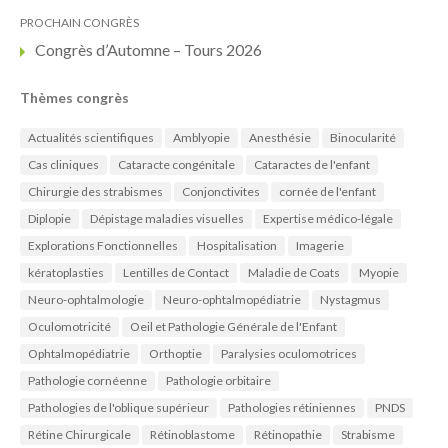
PROCHAIN CONGRÈS
Congrès d’Automne – Tours 2026
Thèmes congrès
Actualités scientifiques
Amblyopie
Anesthésie
Binocularité
Cas cliniques
Cataracte congénitale
Cataractes de l'enfant
Chirurgie des strabismes
Conjonctivites
cornée de l'enfant
Diplopie
Dépistage maladies visuelles
Expertise médico-légale
Explorations Fonctionnelles
Hospitalisation
Imagerie
kératoplasties
Lentilles de Contact
Maladie de Coats
Myopie
Neuro-ophtalmologie
Neuro-ophtalmopédiatrie
Nystagmus
Oculomotricité
Oeil et Pathologie Générale de l'Enfant
Ophtalmopédiatrie
Orthoptie
Paralysies oculomotrices
Pathologie cornéenne
Pathologie orbitaire
Pathologies de l'oblique supérieur
Pathologies rétiniennes
PNDS
Rétine Chirurgicale
Rétinoblastome
Rétinopathie
Strabisme