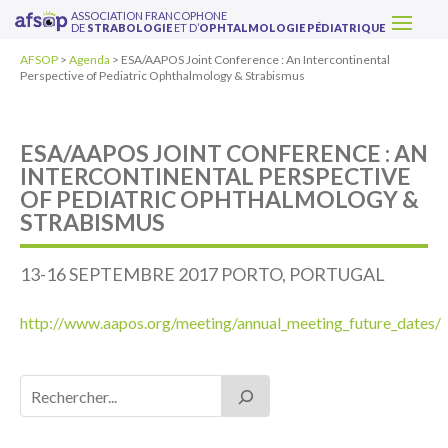
ASSOCIATION FRANCOPHONE
DE
STRABOLOGIE
ET D’
OPHTALMOLOGIE PÉDIATRIQUE
AFSOP
>
Agenda
>
ESA/AAPOS Joint Conference : An Intercontinental
Perspective of Pediatric Ophthalmology & Strabismus
ESA/AAPOS JOINT CONFERENCE : AN
INTERCONTINENTAL PERSPECTIVE
OF PEDIATRIC OPHTHALMOLOGY &
STRABISMUS
13-16 SEPTEMBRE 2017 PORTO, PORTUGAL
http://www.aapos.org/meeting/annual_meeting_future_dates/