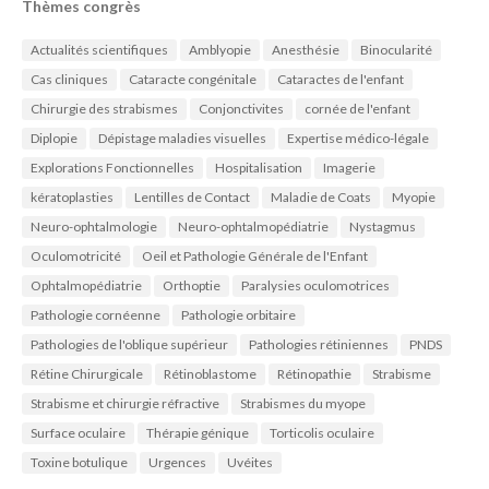
Thèmes congrès
Actualités scientifiques
Amblyopie
Anesthésie
Binocularité
Cas cliniques
Cataracte congénitale
Cataractes de l'enfant
Chirurgie des strabismes
Conjonctivites
cornée de l'enfant
Diplopie
Dépistage maladies visuelles
Expertise médico-légale
Explorations Fonctionnelles
Hospitalisation
Imagerie
kératoplasties
Lentilles de Contact
Maladie de Coats
Myopie
Neuro-ophtalmologie
Neuro-ophtalmopédiatrie
Nystagmus
Oculomotricité
Oeil et Pathologie Générale de l'Enfant
Ophtalmopédiatrie
Orthoptie
Paralysies oculomotrices
Pathologie cornéenne
Pathologie orbitaire
Pathologies de l'oblique supérieur
Pathologies rétiniennes
PNDS
Rétine Chirurgicale
Rétinoblastome
Rétinopathie
Strabisme
Strabisme et chirurgie réfractive
Strabismes du myope
Surface oculaire
Thérapie génique
Torticolis oculaire
Toxine botulique
Urgences
Uvéites