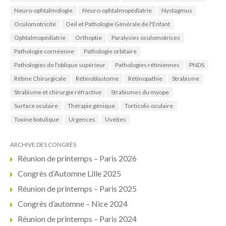
Neuro-ophtalmologie
Neuro-ophtalmopédiatrie
Nystagmus
Oculomotricité
Oeil et Pathologie Générale de l'Enfant
Ophtalmopédiatrie
Orthoptie
Paralysies oculomotrices
Pathologie cornéenne
Pathologie orbitaire
Pathologies de l'oblique supérieur
Pathologies rétiniennes
PNDS
Rétine Chirurgicale
Rétinoblastome
Rétinopathie
Strabisme
Strabisme et chirurgie réfractive
Strabismes du myope
Surface oculaire
Thérapie génique
Torticolis oculaire
Toxine botulique
Urgences
Uvéites
ARCHIVE DES CONGRÈS
Réunion de printemps – Paris 2026
Congrès d’Automne Lille 2025
Réunion de printemps – Paris 2025
Congrès d’automne – Nice 2024
Réunion de printemps – Paris 2024