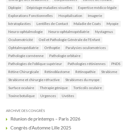
Diplopie
Dépistage maladies visuelles
Expertise médico-légale
Explorations Fonctionnelles
Hospitalisation
Imagerie
kératoplasties
Lentilles de Contact
Maladie de Coats
Myopie
Neuro-ophtalmologie
Neuro-ophtalmopédiatrie
Nystagmus
Oculomotricité
Oeil et Pathologie Générale de l'Enfant
Ophtalmopédiatrie
Orthoptie
Paralysies oculomotrices
Pathologie cornéenne
Pathologie orbitaire
Pathologies de l'oblique supérieur
Pathologies rétiniennes
PNDS
Rétine Chirurgicale
Rétinoblastome
Rétinopathie
Strabisme
Strabisme et chirurgie réfractive
Strabismes du myope
Surface oculaire
Thérapie génique
Torticolis oculaire
Toxine botulique
Urgences
Uvéites
ARCHIVE DES CONGRÈS
Réunion de printemps – Paris 2026
Congrès d’Automne Lille 2025