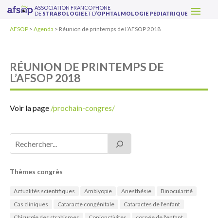
ASSOCIATION FRANCOPHONE
DE
STRABOLOGIE
ET D’
OPHTALMOLOGIE PÉDIATRIQUE
AFSOP
>
Agenda
>
Réunion de printemps de l’AFSOP 2018
RÉUNION DE PRINTEMPS DE
L’AFSOP 2018
Voir la page
/prochain-congres/
Thèmes congrès
Actualités scientifiques
Amblyopie
Anesthésie
Binocularité
Cas cliniques
Cataracte congénitale
Cataractes de l'enfant
Chirurgie des strabismes
Conjonctivites
cornée de l'enfant