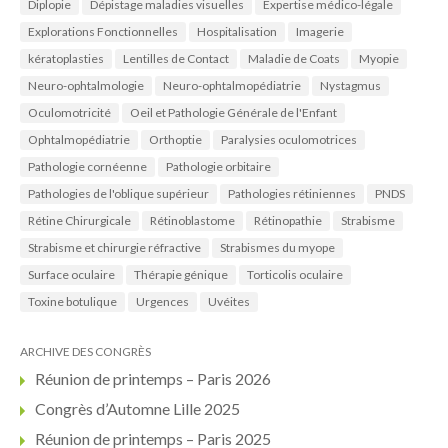
Diplopie
Dépistage maladies visuelles
Expertise médico-légale
Explorations Fonctionnelles
Hospitalisation
Imagerie
kératoplasties
Lentilles de Contact
Maladie de Coats
Myopie
Neuro-ophtalmologie
Neuro-ophtalmopédiatrie
Nystagmus
Oculomotricité
Oeil et Pathologie Générale de l'Enfant
Ophtalmopédiatrie
Orthoptie
Paralysies oculomotrices
Pathologie cornéenne
Pathologie orbitaire
Pathologies de l'oblique supérieur
Pathologies rétiniennes
PNDS
Rétine Chirurgicale
Rétinoblastome
Rétinopathie
Strabisme
Strabisme et chirurgie réfractive
Strabismes du myope
Surface oculaire
Thérapie génique
Torticolis oculaire
Toxine botulique
Urgences
Uvéites
ARCHIVE DES CONGRÈS
Réunion de printemps – Paris 2026
Congrès d’Automne Lille 2025
Réunion de printemps – Paris 2025